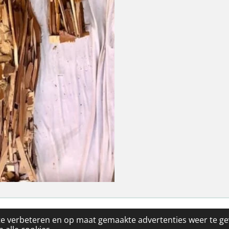
auma, rouw, stress & creatieve therapie | Ilse Jansoone
te verbeteren en op maat gemaakte advertenties weer te g