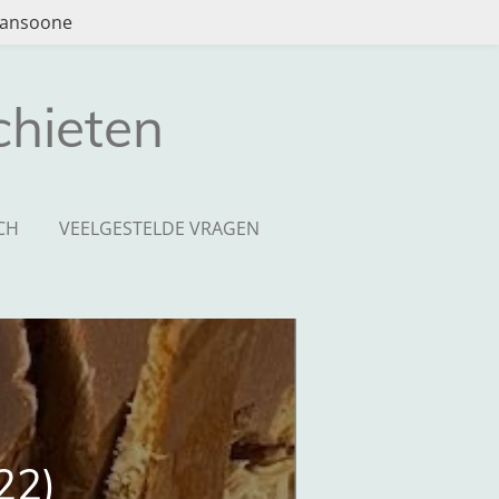
 Jansoone
hieten
CH
VEELGESTELDE VRAGEN
22)