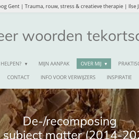
og Gent | Trauma, rouw, stress & creatieve therapie | Ilse
er woorden tekortsc
E HELPEN?
MIJN AANPAK
OVER MIJ
PRAKTIS
CONTACT
INFO VOOR VERWIJZERS
INSPIRATIE
De-/recomposing
s subject matter (2014-20