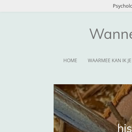
Psycholo
Ga
direct
naar
de
Wanne
hoofdinhoud
HOME
WAARMEE KAN IK J
hi