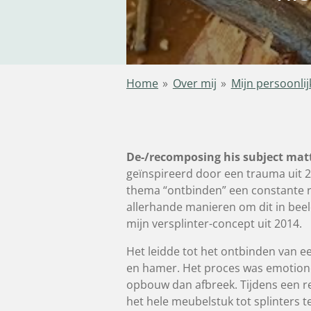
Home
»
Over mij
»
Mijn persoonlij
De-/recomposing his subject matt
geïnspireerd door een trauma uit 2
thema “ontbinden” een constante rol
allerhande manieren om dit in bee
mijn versplinter-concept uit 2014.
Het leidde tot het ontbinden van e
en hamer. Het proces was emotione
opbouw dan afbreek. Tijdens een re
het hele meubelstuk tot splinters t