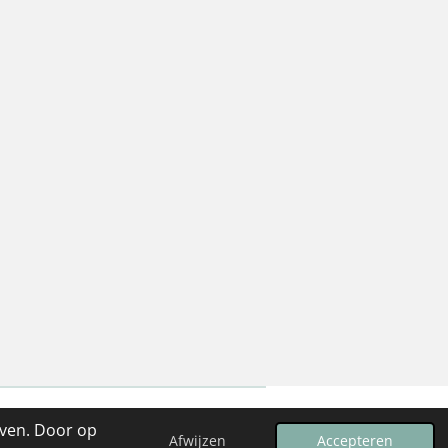
even. Door op
Powered by
JouwWeb
Afwijzen
Accepteren