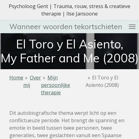
Psycholoog Gent | Trauma, rouw, stress & creatieve
Ga
therapie | Ilse Jansoone
direct
naar
Wanneer woorden tekortschieten
de
hoofdinhoud
El Toro y El Asiento,
My Father and Me (2008)
Home
»
Over
»
Mijn
»
El Toro y El
mij
persoonlijke
Asiento (2008)
therapie
Dit autobiografische thema werpt licht op een
conflictueuze periode. Het brengt de spanning en
emotie in beeld tussen twee personen, twee
generaties, twee geslachten vanuit een Spaanse