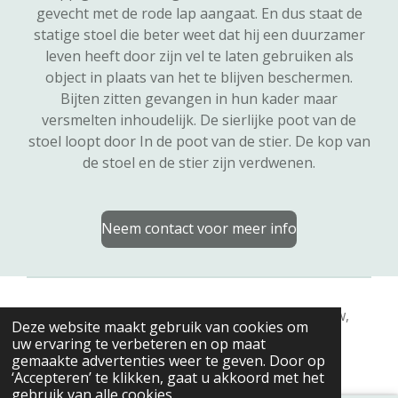
gevecht met de rode lap aangaat. En dus staat de
statige stoel die beter weet dat hij een duurzamer
leven heeft door zijn vel te laten gebruiken als
object in plaats van het te blijven beschermen.
Bijten zitten gevangen in hun kader maar
versmelten inhoudelijk. De sierlijke poot van de
stoel loopt door In de poot van de stier. De kop van
de stoel en de stier zijn verdwenen.
Neem contact voor meer info
© 2024 - 2026 Psycholoog Gent | Trauma, rouw,
Deze website maakt gebruik van cookies om
stress & creatieve therapie | Ilse Jansoone
uw ervaring te verbeteren en op maat
Powered by
JouwWeb
gemaakte advertenties weer te geven. Door op
‘Accepteren’ te klikken, gaat u akkoord met het
gebruik van alle cookies.