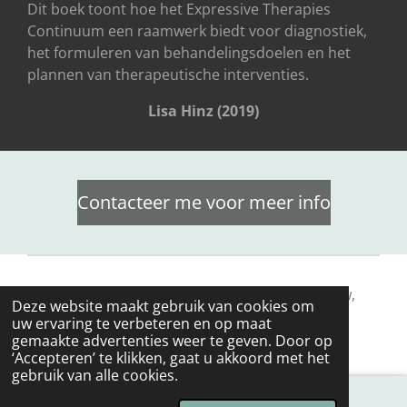
Dit boek toont hoe het Expressive Therapies
Continuum een ​​raamwerk biedt voor diagnostiek,
het formuleren van behandelingsdoelen en het
plannen van therapeutische interventies.
Lisa Hinz (2019)
Contacteer me voor meer info
© 2024 - 2026 Psycholoog Gent | Trauma, rouw,
Deze website maakt gebruik van cookies om
stress & creatieve therapie | Ilse Jansoone
uw ervaring te verbeteren en op maat
gemaakte advertenties weer te geven. Door op
Powered by
JouwWeb
‘Accepteren’ te klikken, gaat u akkoord met het
gebruik van alle cookies.