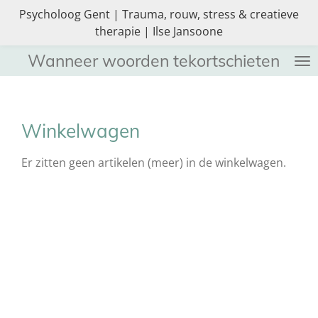
Psycholoog Gent | Trauma, rouw, stress & creatieve
Ga
therapie | Ilse Jansoone
direct
naar
Wanneer woorden tekortschieten
de
hoofdinhoud
Winkelwagen
Er zitten geen artikelen (meer) in de winkelwagen.