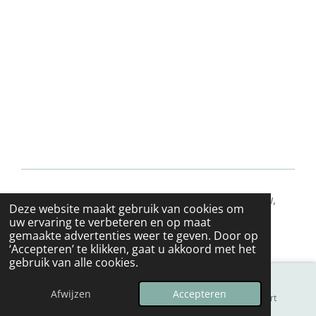
© 2024 - 2026 Psycholoog Gent | Trauma, rouw,
Deze website maakt gebruik van cookies om
stress & creatieve therapie | Ilse Jansoone
uw ervaring te verbeteren en op maat
Powered by
JouwWeb
gemaakte advertenties weer te geven. Door op
‘Accepteren’ te klikken, gaat u akkoord met het
gebruik van alle cookies.
Afwijzen
Accepteren
E-mailadres
Telefoonnummer
Kaart