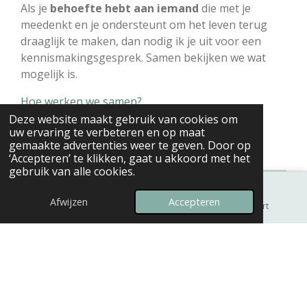
Als je
behoefte hebt aan iemand
die met je
meedenkt en je ondersteunt om het leven terug
draaglijk te maken, dan nodig ik je uit voor een
kennismakingsgesprek. Samen bekijken we wat
mogelijk is.
Hoe werken we samen?
Deze website maakt gebruik van cookies om
uw ervaring te verbeteren en op maat
Maak een afspraak
gemaakte advertenties weer te geven. Door op
‘Accepteren’ te klikken, gaat u akkoord met het
gebruik van alle cookies.
© 2024 - 2026 Psycholoog Gent | Trauma, rouw,
Afwijzen
Accepteren
E-mailadres
Telefoonnummer
Kaart
stress & creatieve therapie | Ilse Jansoone
Powered by
JouwWeb