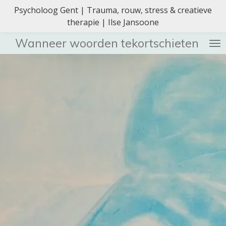
Psycholoog Gent | Trauma, rouw, stress & creatieve
Ga
therapie | Ilse Jansoone
direct
naar
Wanneer woorden tekortschieten
de
hoofdinhoud